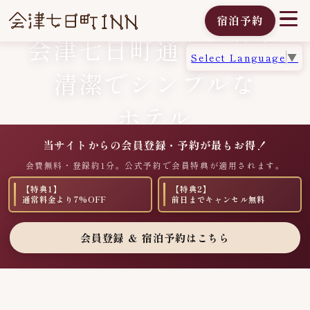
宿泊予約
会津七日町I
会津七日町通りに佇む
Select Language
▼
清潔でシンプルな
ホテル
当サイトからの会員登録・予約が最もお得！
会費無料・登録約1分。公式予約で会員特典が適用されます。
【特典1】
【特典2】
通常料金より7%OFF
前日までキャンセル無料
会員登録 ＆ 宿泊予約はこちら