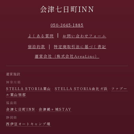
会津七日町INN
050-3645-1885
|
よくある質問
お問い合わせフォーム
｜
宿泊約款
特定商取引法に基づく表記
運営会社
（株式会社AreaLinc）
運営施設
神奈川県
STELLA STORIA葉山
·
STELLA STORIA由比ガ浜
·
ファブー
ル葉山別邸
福島県
会津七日町INN
·
会津鶴ヶ城STAY
静岡県
西伊豆オートキャンプ場