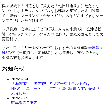
鶴ヶ城城下の街道として栄えた「七日町通り」にたたずむコ
ンパクトなホテル。シンプルなお部屋と充実した共用設備
で、観光・ツーリング・合宿・ビジネスなどさまざまなシー
ンでご活用いただけます。
JR只見線・会津鉄道「七日町駅」から徒歩約3分。会津若松
随一の街歩きスポットの真ん中にあり、観光の拠点として大
変便利です。
また、ファミリーやグループにおすすめの系列施設
会津鶴ヶ
城STAY
（一棟貸し・定員8名）とも連携し、安心で快適な
会津の旅をお約束します。
お知らせ
2026/07/24
「海外旅行・国内旅行のツアーやホテル予約は
NEWT（ニュート）」にて“会津七日町INN”が紹介さ
れました！
2026/06/05
駐車場のご案内