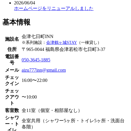
2026/06/04
ホームページをリニューアルしました
基本情報
会津七日町INN
施設名
※系列施設：
会津鶴ヶ城STAY
（一棟貸し）
住所
〒965-0044 福島県会津若松市七日町3-37
電話番
050-3645-1885
号
メール
aizu777inn@gmail.com
チェッ
16:00〜22:00
クイン
チェッ
クアウ
〜10:00
ト
客室数
全11室（個室・相部屋なし）
シャワ
全室共用（シャワー5ヶ所・トイレ5ヶ所・洗面台
ー・ト
各階）
イレ