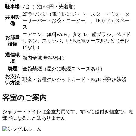
駐車場
7台（1泊500円・先着順）
2Fラウンジ（電子レンジ・トースター・ウォータ
共用設
ーサーバー・お茶・コーヒー）、1Fカフェスペー
備
ス
エアコン、無料Wi-Fi、タオル、歯ブラシ、ベッド
お部屋
リネン、スリッパ、USB充電ケーブルなど（テレ
設備
ビなし）
通信環
館内全域 無料Wi-Fi
境
喫煙
全館禁煙（屋外に喫煙スペースあり）
お支払
現金・各種クレジットカード・PayPay等QR決済
い方法
客室のご案内
シャワー・トイレは全室共用です。すべて鍵付き個室で、相
部屋になることはありません。