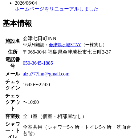
2026/06/04
ホームページをリニューアルしました
基本情報
会津七日町INN
施設名
※系列施設：
会津鶴ヶ城STAY
（一棟貸し）
住所
〒965-0044 福島県会津若松市七日町3-37
電話番
050-3645-1885
号
メール
aizu777inn@gmail.com
チェッ
16:00〜22:00
クイン
チェッ
クアウ
〜10:00
ト
客室数
全11室（個室・相部屋なし）
シャワ
全室共用（シャワー5ヶ所・トイレ5ヶ所・洗面台
ー・ト
各階）
イレ