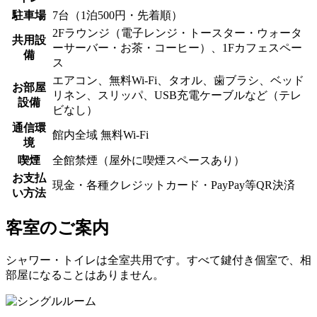
駐車場
7台（1泊500円・先着順）
2Fラウンジ（電子レンジ・トースター・ウォータ
共用設
ーサーバー・お茶・コーヒー）、1Fカフェスペー
備
ス
エアコン、無料Wi-Fi、タオル、歯ブラシ、ベッド
お部屋
リネン、スリッパ、USB充電ケーブルなど（テレ
設備
ビなし）
通信環
館内全域 無料Wi-Fi
境
喫煙
全館禁煙（屋外に喫煙スペースあり）
お支払
現金・各種クレジットカード・PayPay等QR決済
い方法
客室のご案内
シャワー・トイレは全室共用です。すべて鍵付き個室で、相
部屋になることはありません。