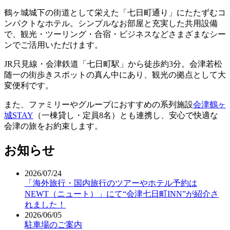
鶴ヶ城城下の街道として栄えた「七日町通り」にたたずむコ
ンパクトなホテル。シンプルなお部屋と充実した共用設備
で、観光・ツーリング・合宿・ビジネスなどさまざまなシー
ンでご活用いただけます。
JR只見線・会津鉄道「七日町駅」から徒歩約3分。会津若松
随一の街歩きスポットの真ん中にあり、観光の拠点として大
変便利です。
また、ファミリーやグループにおすすめの系列施設
会津鶴ヶ
城STAY
（一棟貸し・定員8名）とも連携し、安心で快適な
会津の旅をお約束します。
お知らせ
2026/07/24
「海外旅行・国内旅行のツアーやホテル予約は
NEWT（ニュート）」にて“会津七日町INN”が紹介さ
れました！
2026/06/05
駐車場のご案内