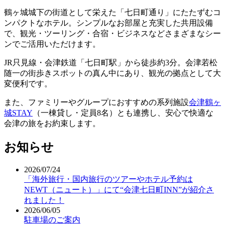
鶴ヶ城城下の街道として栄えた「七日町通り」にたたずむコ
ンパクトなホテル。シンプルなお部屋と充実した共用設備
で、観光・ツーリング・合宿・ビジネスなどさまざまなシー
ンでご活用いただけます。
JR只見線・会津鉄道「七日町駅」から徒歩約3分。会津若松
随一の街歩きスポットの真ん中にあり、観光の拠点として大
変便利です。
また、ファミリーやグループにおすすめの系列施設
会津鶴ヶ
城STAY
（一棟貸し・定員8名）とも連携し、安心で快適な
会津の旅をお約束します。
お知らせ
2026/07/24
「海外旅行・国内旅行のツアーやホテル予約は
NEWT（ニュート）」にて“会津七日町INN”が紹介さ
れました！
2026/06/05
駐車場のご案内