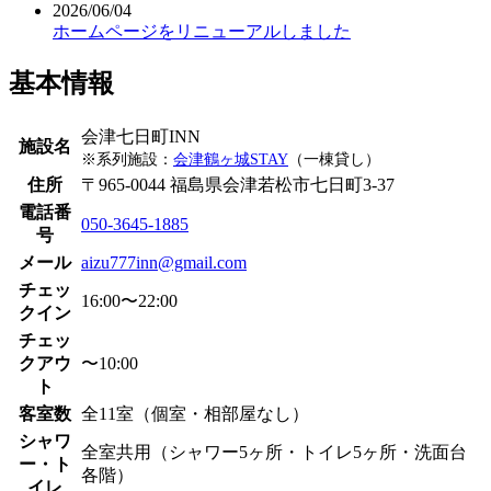
2026/06/04
ホームページをリニューアルしました
基本情報
会津七日町INN
施設名
※系列施設：
会津鶴ヶ城STAY
（一棟貸し）
住所
〒965-0044 福島県会津若松市七日町3-37
電話番
050-3645-1885
号
メール
aizu777inn@gmail.com
チェッ
16:00〜22:00
クイン
チェッ
クアウ
〜10:00
ト
客室数
全11室（個室・相部屋なし）
シャワ
全室共用（シャワー5ヶ所・トイレ5ヶ所・洗面台
ー・ト
各階）
イレ