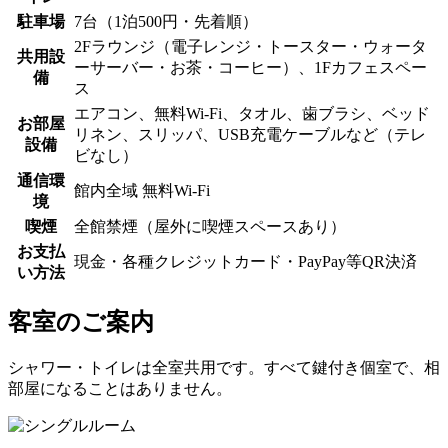
駐車場
7台（1泊500円・先着順）
2Fラウンジ（電子レンジ・トースター・ウォータ
共用設
ーサーバー・お茶・コーヒー）、1Fカフェスペー
備
ス
エアコン、無料Wi-Fi、タオル、歯ブラシ、ベッド
お部屋
リネン、スリッパ、USB充電ケーブルなど（テレ
設備
ビなし）
通信環
館内全域 無料Wi-Fi
境
喫煙
全館禁煙（屋外に喫煙スペースあり）
お支払
現金・各種クレジットカード・PayPay等QR決済
い方法
客室のご案内
シャワー・トイレは全室共用です。すべて鍵付き個室で、相
部屋になることはありません。