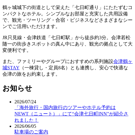
鶴ヶ城城下の街道として栄えた「七日町通り」にたたずむコ
ンパクトなホテル。シンプルなお部屋と充実した共用設備
で、観光・ツーリング・合宿・ビジネスなどさまざまなシー
ンでご活用いただけます。
JR只見線・会津鉄道「七日町駅」から徒歩約3分。会津若松
随一の街歩きスポットの真ん中にあり、観光の拠点として大
変便利です。
また、ファミリーやグループにおすすめの系列施設
会津鶴ヶ
城STAY
（一棟貸し・定員8名）とも連携し、安心で快適な
会津の旅をお約束します。
お知らせ
2026/07/24
「海外旅行・国内旅行のツアーやホテル予約は
NEWT（ニュート）」にて“会津七日町INN”が紹介さ
れました！
2026/06/05
駐車場のご案内