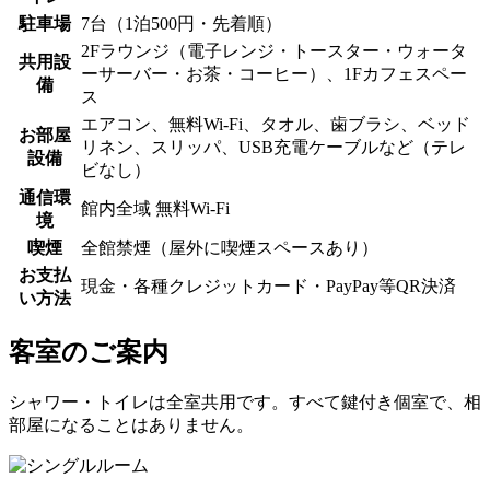
駐車場
7台（1泊500円・先着順）
2Fラウンジ（電子レンジ・トースター・ウォータ
共用設
ーサーバー・お茶・コーヒー）、1Fカフェスペー
備
ス
エアコン、無料Wi-Fi、タオル、歯ブラシ、ベッド
お部屋
リネン、スリッパ、USB充電ケーブルなど（テレ
設備
ビなし）
通信環
館内全域 無料Wi-Fi
境
喫煙
全館禁煙（屋外に喫煙スペースあり）
お支払
現金・各種クレジットカード・PayPay等QR決済
い方法
客室のご案内
シャワー・トイレは全室共用です。すべて鍵付き個室で、相
部屋になることはありません。