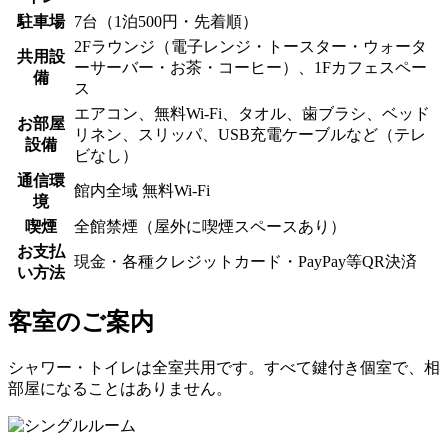
駐車場
7台（1泊500円・先着順）
2Fラウンジ（電子レンジ・トースター・ウォータ
共用設
ーサーバー・お茶・コーヒー）、1Fカフェスペー
備
ス
エアコン、無料Wi-Fi、タオル、歯ブラシ、ベッド
お部屋
リネン、スリッパ、USB充電ケーブルなど（テレ
設備
ビなし）
通信環
館内全域 無料Wi-Fi
境
喫煙
全館禁煙（屋外に喫煙スペースあり）
お支払
現金・各種クレジットカード・PayPay等QR決済
い方法
客室のご案内
シャワー・トイレは全室共用です。すべて鍵付き個室で、相
部屋になることはありません。