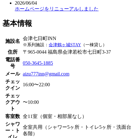
2026/06/04
ホームページをリニューアルしました
基本情報
会津七日町INN
施設名
※系列施設：
会津鶴ヶ城STAY
（一棟貸し）
住所
〒965-0044 福島県会津若松市七日町3-37
電話番
050-3645-1885
号
メール
aizu777inn@gmail.com
チェッ
16:00〜22:00
クイン
チェッ
クアウ
〜10:00
ト
客室数
全11室（個室・相部屋なし）
シャワ
全室共用（シャワー5ヶ所・トイレ5ヶ所・洗面台
ー・ト
各階）
イレ