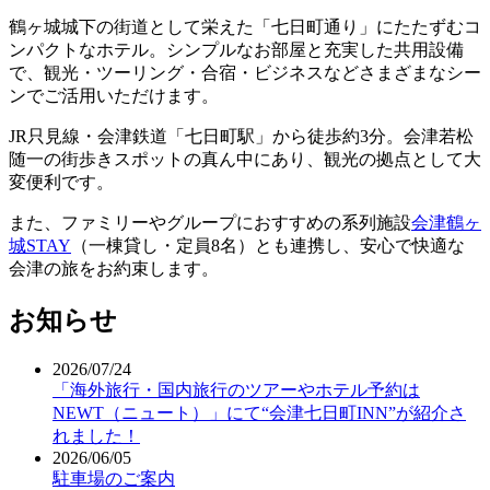
鶴ヶ城城下の街道として栄えた「七日町通り」にたたずむコ
ンパクトなホテル。シンプルなお部屋と充実した共用設備
で、観光・ツーリング・合宿・ビジネスなどさまざまなシー
ンでご活用いただけます。
JR只見線・会津鉄道「七日町駅」から徒歩約3分。会津若松
随一の街歩きスポットの真ん中にあり、観光の拠点として大
変便利です。
また、ファミリーやグループにおすすめの系列施設
会津鶴ヶ
城STAY
（一棟貸し・定員8名）とも連携し、安心で快適な
会津の旅をお約束します。
お知らせ
2026/07/24
「海外旅行・国内旅行のツアーやホテル予約は
NEWT（ニュート）」にて“会津七日町INN”が紹介さ
れました！
2026/06/05
駐車場のご案内