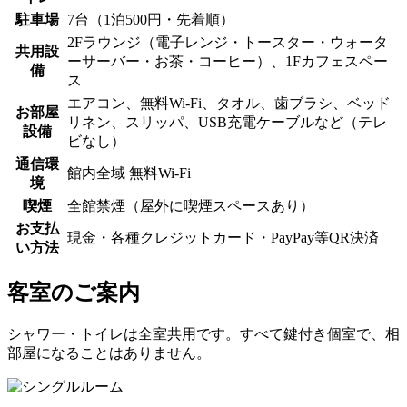
駐車場
7台（1泊500円・先着順）
2Fラウンジ（電子レンジ・トースター・ウォータ
共用設
ーサーバー・お茶・コーヒー）、1Fカフェスペー
備
ス
エアコン、無料Wi-Fi、タオル、歯ブラシ、ベッド
お部屋
リネン、スリッパ、USB充電ケーブルなど（テレ
設備
ビなし）
通信環
館内全域 無料Wi-Fi
境
喫煙
全館禁煙（屋外に喫煙スペースあり）
お支払
現金・各種クレジットカード・PayPay等QR決済
い方法
客室のご案内
シャワー・トイレは全室共用です。すべて鍵付き個室で、相
部屋になることはありません。