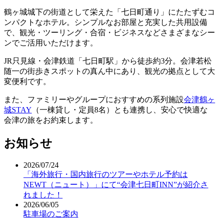
鶴ヶ城城下の街道として栄えた「七日町通り」にたたずむコ
ンパクトなホテル。シンプルなお部屋と充実した共用設備
で、観光・ツーリング・合宿・ビジネスなどさまざまなシー
ンでご活用いただけます。
JR只見線・会津鉄道「七日町駅」から徒歩約3分。会津若松
随一の街歩きスポットの真ん中にあり、観光の拠点として大
変便利です。
また、ファミリーやグループにおすすめの系列施設
会津鶴ヶ
城STAY
（一棟貸し・定員8名）とも連携し、安心で快適な
会津の旅をお約束します。
お知らせ
2026/07/24
「海外旅行・国内旅行のツアーやホテル予約は
NEWT（ニュート）」にて“会津七日町INN”が紹介さ
れました！
2026/06/05
駐車場のご案内