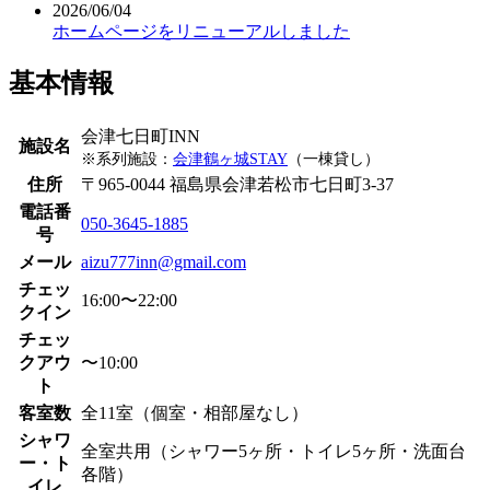
2026/06/04
ホームページをリニューアルしました
基本情報
会津七日町INN
施設名
※系列施設：
会津鶴ヶ城STAY
（一棟貸し）
住所
〒965-0044 福島県会津若松市七日町3-37
電話番
050-3645-1885
号
メール
aizu777inn@gmail.com
チェッ
16:00〜22:00
クイン
チェッ
クアウ
〜10:00
ト
客室数
全11室（個室・相部屋なし）
シャワ
全室共用（シャワー5ヶ所・トイレ5ヶ所・洗面台
ー・ト
各階）
イレ